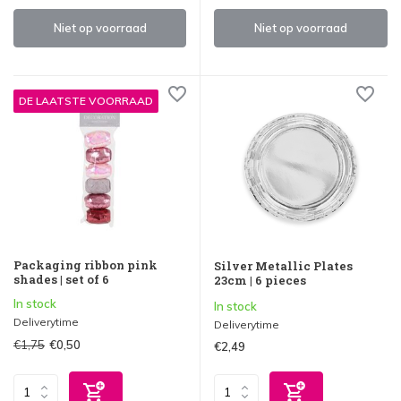
Niet op voorraad
Niet op voorraad
DE LAATSTE VOORRAAD
Packaging ribbon pink
Silver Metallic Plates
shades | set of 6
23cm | 6 pieces
In stock
In stock
Deliverytime
Deliverytime
€1,75
€0,50
€2,49