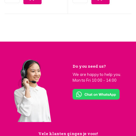
Do you need us?
We are happy to help you.
Mon to Fri 10:00 - 14:00
Vele klanten gingen je voor!