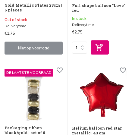
Gold Metallic Plates 23cm |
Foil shape balloon "Love"
6 pieces
red
In stock
Out of stock
Deliverytime
Deliverytime
€2,75
€1,75
Niet op voorraad
DE LAATSTE VOORRAAD
Packaging ribbon
Helium balloon red star
black/gold | set of 6
metallic | 43 cm