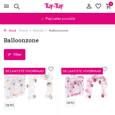
0
Pay Later
possible
Back
Home
Brands
Balloonzone
Balloonzone
Filter
DE LAATSTE VOORRAAD
DE LAATSTE VOORRAAD