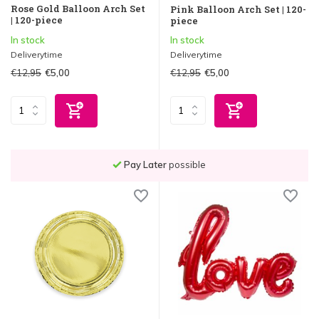
Rose Gold Balloon Arch Set
Pink Balloon Arch Set | 120-
| 120-piece
piece
In stock
In stock
Deliverytime
Deliverytime
€12,95
€12,95
€5,00
€5,00
Order before
11:59 PM
, shipped
the same day
!*