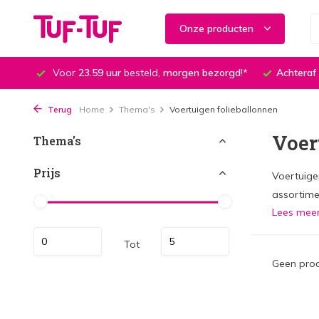
Onze producten
Voor
23.59 uur
besteld,
morgen bezorgd
!*
Achteraf
Terug
Home
Thema's
Voertuigen folieballonnen
Voer
Thema's
Prijs
Voertuige
assortime
Lees mee
Tot
Geen prod