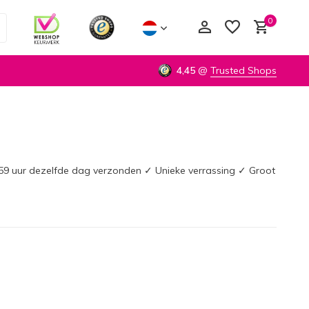
0
4,45
@
Trusted Shops
Account aanmaken
Account aanmaken
.59 uur dezelfde dag verzonden ✓ Unieke verrassing ✓ Groot