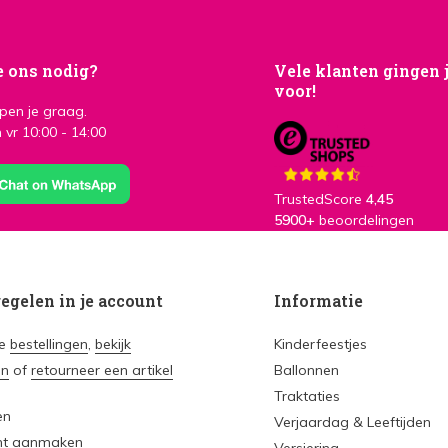
e ons nodig?
Vele klanten gingen 
voor!
lpen je graag.
 vr 10:00 - 14:00
TrustedScore
4,45
5900+
beoordelingen
regelen in je account
Informatie
je
bestellingen
,
bekijk
Kinderfeestjes
en
of
retourneer een artikel
Ballonnen
Traktaties
en
Verjaardag & Leeftijden
nt aanmaken