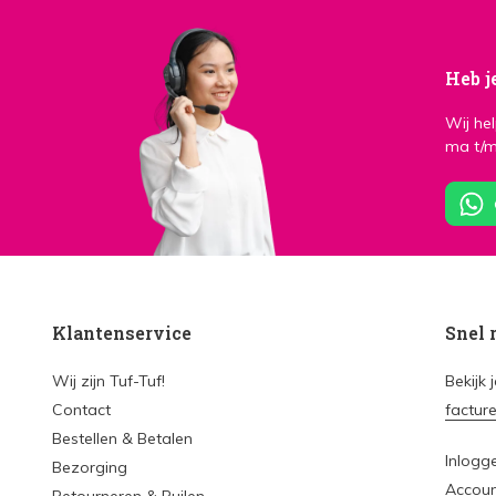
Heb j
Wij he
ma t/m
Klantenservice
Snel 
Wij zijn Tuf-Tuf!
Bekijk 
Contact
factur
Bestellen & Betalen
Inlogg
Bezorging
Accou