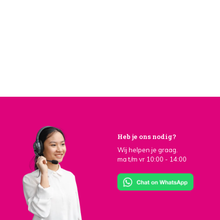
Heb je ons nodig?
Wij helpen je graag.
ma t/m vr 10:00 - 14:00