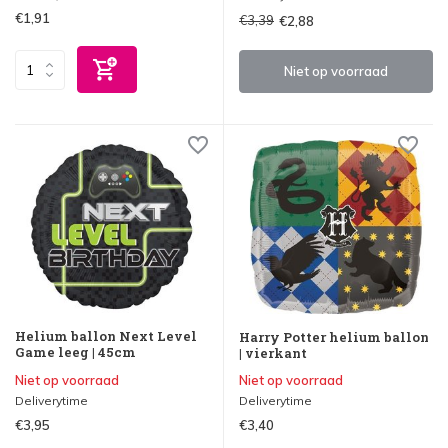
€1,91
€3,39
€2,88
Niet op voorraad
Helium ballon Next Level
Harry Potter helium ballon
Game leeg | 45cm
| vierkant
Niet op voorraad
Niet op voorraad
Deliverytime
Deliverytime
€3,95
€3,40