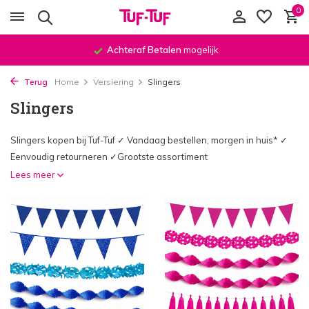
0
Achteraf Betalen
mogelijk
Terug
Home
Versiering
Slingers
Slingers
Slingers kopen bij Tuf-Tuf ✓ Vandaag bestellen, morgen in huis* ✓
Eenvoudig retourneren ✓Grootste assortiment
Lees meer