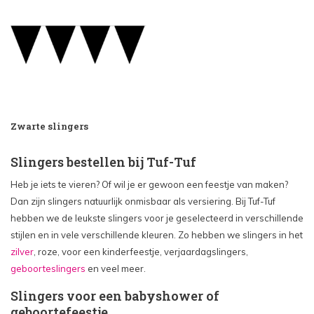
Zwarte slingers
Slingers bestellen bij Tuf-Tuf
Heb je iets te vieren? Of wil je er gewoon een feestje van maken?
Dan zijn slingers natuurlijk onmisbaar als versiering. Bij Tuf-Tuf
hebben we de leukste slingers voor je geselecteerd in verschillende
stijlen en in vele verschillende kleuren. Zo hebben we slingers in het
zilver
, roze, voor een kinderfeestje, verjaardagslingers,
geboorteslingers
en veel meer.
Slingers voor een babyshower of
geboortefeestje