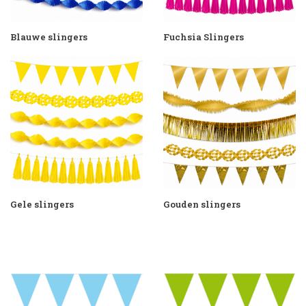
Blauwe slingers
Fuchsia Slingers
Gele slingers
Gouden slingers