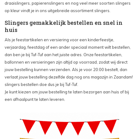
draaislingers, papierenslingers en nog veel meer soorten slingers
op kleur vindt je in ons uitgebreide assortiment slingers.
Slingers gemakkelijk bestellen en snel in
huis
Als je feestartikelen en versiering voor een kinderfeestje,
verjaardag, feestdag of een ander speciaal moment wilt bestellen,
dan ben je bij Tuf-Tuf aan het juiste adres. Onze feestartikelen,
ballonnen en versieringen zijn altijd op voorraad, zodat wij direct
jouw bestelling kunnen verzenden. Als je voor 20:00 bestelt, dan
verlaat jouw bestelling dezelfde dag nog ons magazijn in Zaandam!
slingers bestellen doe dus je bij Tuf-Tuf.
Je kunt kiezen om jouw bestelling te laten bezorgen aan huis of bij
een afhaalpunt te laten leveren.