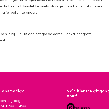
jfer ballon. Ook feestelijke prints als regenboogkleuren of stippen
cijfer ballon te vinden.
 ben je bij Tuf-Tuf aan het goede adres. Dankzij het grote,
ebt.
e ons nodig?
Vele klanten gingen 
voor!
lpen je graag.
 vr 10:00 - 14:00