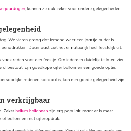
verjaardagen
, kunnen ze ook zeker voor andere gelegenheden
 gelegenheid
rdag. We vieren graag dat iemand weer een jaartje ouder is
enadrukken. Daarnaast ziet het er natuurlijk heel feestelijk uit.
 vaak reden voor een feestje. Om iedereen duidelijk te laten zien
 al bestaat, zijn goedkope cijfer ballonnen een goede optie.
rsoonlijke redenen speciaal is, kan een goede gelegenheid zijn
en verkrijgbaar
en. Zeker
helium ballonnen
zijn erg populair, maar er is meer
e of ballonnen met cijferopdruk.
nbod geschikte cijfer ballonnen. Kies uit vele kleuren zoals een