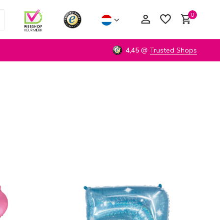
0
4,45
@
Trusted Shops
Account aanmaken
Account aanmaken