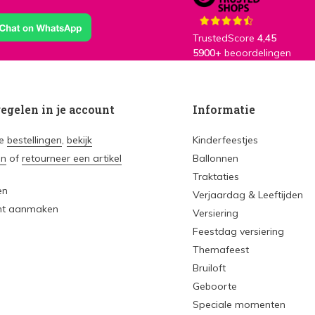
TrustedScore
4,45
5900+
beoordelingen
regelen in je account
Informatie
je
bestellingen
,
bekijk
Kinderfeestjes
en
of
retourneer een artikel
Ballonnen
Traktaties
en
Verjaardag & Leeftijden
nt aanmaken
Versiering
Feestdag versiering
Themafeest
Bruiloft
Geboorte
Speciale momenten