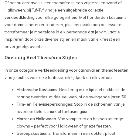
Of het nu carnaval is, een themafeest, een vrijgezellenavond of
Halloween, bij Tuf-Tuf vind je een uitgebreide collectie
verkleedkleding
voor elke gelegenheid. Met honderden kostuums
voor dames, heren en kinderen, plus een scala aan accessoires,
transformeer je moeiteloos in elk personage dat je wilt. Laat je
inspireren door onze diverse stijlen en maak van elk feest een
onvergetelijk avontuur.
Oneindig Veel Thema’s en Stijlen
In onze categorie
verkleedkleding voor carnaval en themafeesten
vind je outfits voor elke fantasie, elk tijdperk en elk verhaal:
Historische Kostuums
: Reis terug in de tijd met outfits uit de
roaring twenties, middeleeuwen, of de swingende jaren 50.
Film- en Televisiepersonages
: Stap in de schoenen van je
favoriete held, schurk of fantasiefiguur.
Horror en Halloween
: Van vampieren en heksen tot enge
clowns – perfect voor Halloween of griezelfeesten.
Beroepskostuums
: Transformeer in een dokter, piloot,