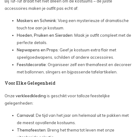
Bij Tuf-Tuf draait het niet alleen om de kostuums – de juiste
accessoires maken je outfit pas echt af:
Maskers en Schmink
: Voeg een mysterieuze of dramatische
touch toe aan je kostuum.
Hoeden, Pruiken en Sieraden
: Maak je outfit compleet met de
perfecte details.
Nepwapens en Props
: Geef je kostuum extra flair met
speelgoedwapens, schilden of andere accessoires.
Feestdecoratie
: Organiseer zelf een themafeest en decoreer
met ballonnen, slingers en bijpassende tafelartikelen.
Voor Elke Gelegenheid
Onze
verkleedkleding
is geschikt voor talloze feestelijke
gelegenheden:
Carnaval
: De tijd van het jaar om helemaal uit te pakken met
de meest opvallende kostuums.
Themafeesten
: Breng het thema tot leven met onze