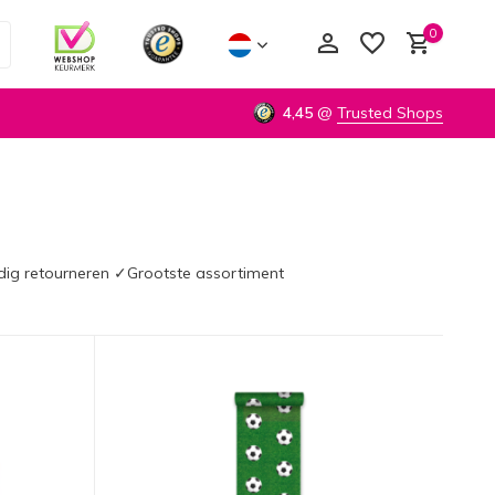
0
4,45
@
Trusted Shops
Account aanmaken
Account aanmaken
udig retourneren ✓Grootste assortiment