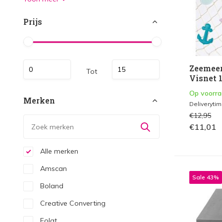
Prijs
Zeemeer
Tot
Visnet 
Op voorr
Merken
Deliveryti
€12,95
€11,01
Alle merken
Amscan
Sale 43%
Boland
Creative Converting
Folat