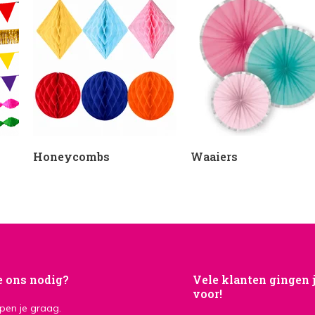
Honeycombs
Waaiers
e ons nodig?
Vele klanten gingen 
voor!
lpen je graag.