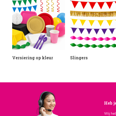
Versiering op kleur
Slingers
Heb j
Wij he