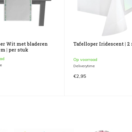
per Wit met bladeren
Tafelloper Iridescent | 2
m | per stuk
aad
Op voorraad
me
Deliverytime
€2,95