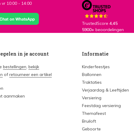
 vr 10:00 - 14:00
TrustedScore
4,45
5900+
beoordelingen
regelen in je account
Informatie
je
bestellingen
,
bekijk
Kinderfeestjes
en
of
retourneer een artikel
Ballonnen
Traktaties
en
Verjaardag & Leeftijden
nt aanmaken
Versiering
Feestdag versiering
Themafeest
Bruiloft
Geboorte