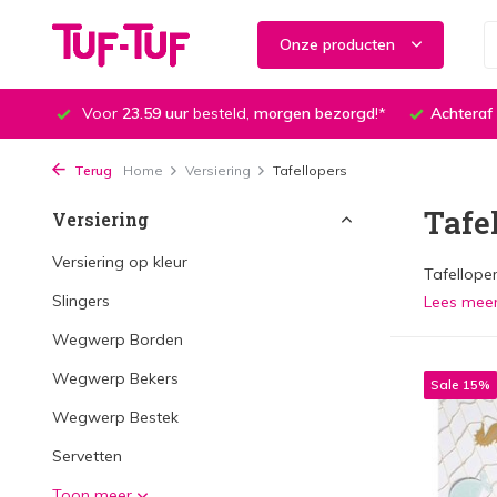
Onze producten
Voor
23.59 uur
besteld,
morgen bezorgd
!*
Achteraf
Terug
Home
Versiering
Tafellopers
Tafe
Versiering
Versiering op kleur
Tafellope
Slingers
Lees mee
Wegwerp Borden
Wegwerp Bekers
Sale 15%
Wegwerp Bestek
Servetten
Toon meer