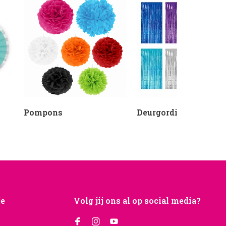
Pompons
Deurgordijnen
je
Volg jij ons al op social media?