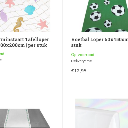
minstaart Tafelloper
Voetbal Loper 60x450cm 
100x200cm | per stuk
stuk
aad
Op voorraad
me
Deliverytime
€12,95