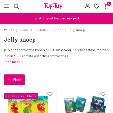
0
Voor
23.59 uur
besteld,
morgen bezorgd
!*
Terug
Home
Traktaties
Snoep
Jelly snoep
Jelly snoep
Jelly snoep traktatie kopen bij Tuf-Tuf ✓ Voor 23.59u besteld, morgen
in huis* ✓ Grootste assortiment traktaties
Lees meer
Filter
6 stuks op een blister