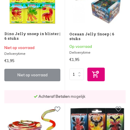
Dino Jelly snoep in blister |
Oceaan Jelly Snoep | 6
6 stuks
stuks
Op voorraad
Niet op voorraad
Deliverytime
Deliverytime
€1,95
€1,95
Niet op voorraad
Voor
23.59 uur
besteld,
morgen bezorgd
!*