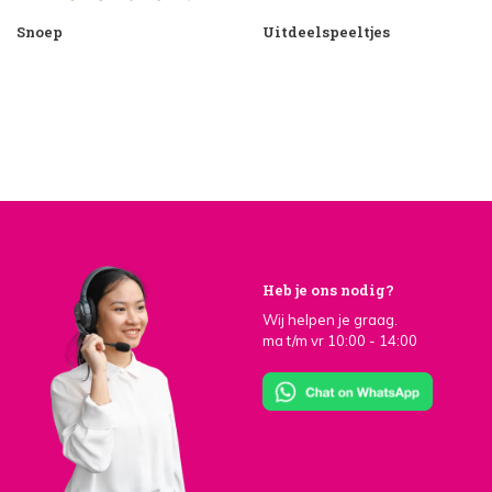
Snoep
Uitdeelspeeltjes
Heb je ons nodig?
Wij helpen je graag.
ma t/m vr 10:00 - 14:00