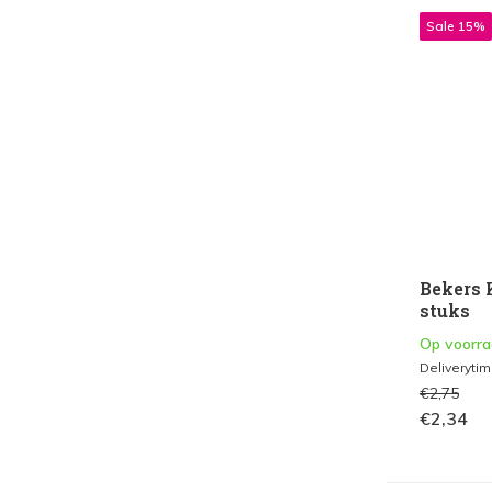
Sale 15%
Bekers 
stuks
Op voorr
Deliveryti
€2,75
€2,34