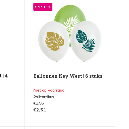
Sale 15%
 | 4
Ballonnen Key West | 6 stuks
Niet op voorraad
Deliverytime
€2,95
€2,51