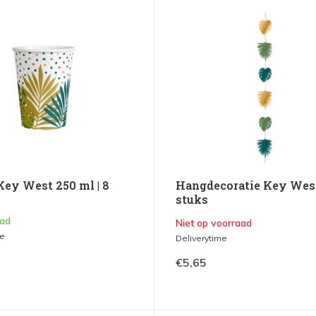
Key West 250 ml | 8
Hangdecoratie Key West
stuks
aad
Niet op voorraad
me
Deliverytime
€5,65