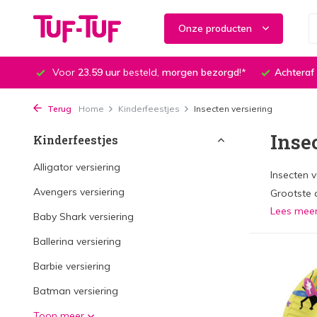
Onze producten
Voor
23.59 uur
besteld,
morgen bezorgd
!*
Achteraf
Terug
Home
Kinderfeestjes
Insecten versiering
Inse
Kinderfeestjes
Alligator versiering
Insecten 
Avengers versiering
Grootste 
Lees mee
Baby Shark versiering
Ballerina versiering
Barbie versiering
Batman versiering
Toon meer