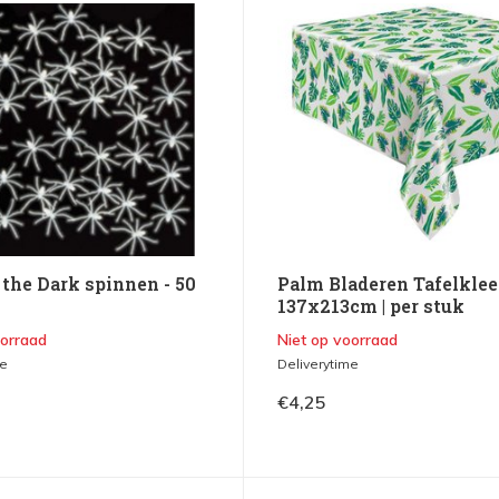
 the Dark spinnen - 50
Palm Bladeren Tafelkle
137x213cm | per stuk
oorraad
Niet op voorraad
me
Deliverytime
€4,25