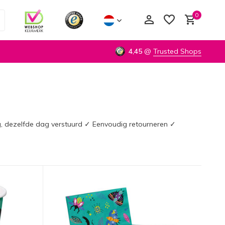
0
4,45
@
Trusted Shops
Account aanmaken
Account aanmaken
ag, dezelfde dag verstuurd ✓ Eenvoudig retourneren ✓