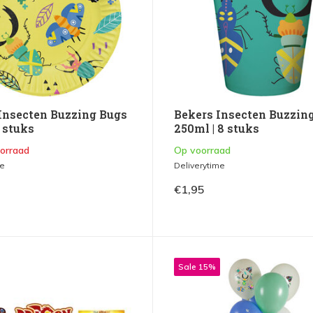
Insecten Buzzing Bugs
Bekers Insecten Buzzin
 stuks
250ml | 8 stuks
oorraad
Op voorraad
me
Deliverytime
€1,95
Sale 15%