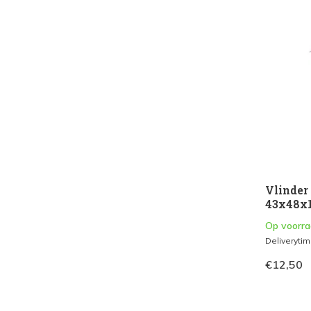
Vlinder 
43x48x1
Op voorr
Deliveryti
€12,50