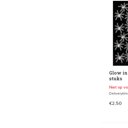
Verkleden
Hoedjes en Petten
(1)
Maskers
(1)
Kleur
Wit
(1)
Geel
(1)
Groen
(12)
Glow in
Zwart
(1)
stuks
Niet op v
Deliveryti
€2,50