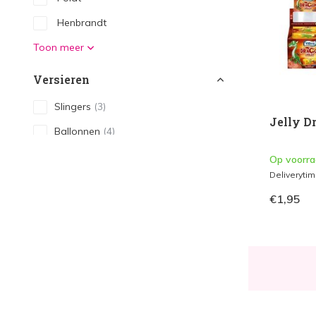
Henbrandt
Toon meer
Versieren
Slingers
(3)
Jelly Dr
Ballonnen
(4)
Tafelversiering
(1)
Op voorr
Deliveryti
Hangdecoratie
(2)
€1,95
Waaiers
(1)
Eten & Drinken
Borden
(1)
Bekers
(2)
Servetten
(1)