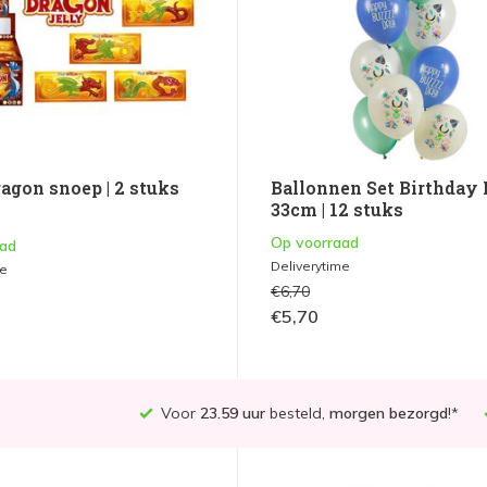
agon snoep | 2 stuks
Ballonnen Set Birthday
33cm | 12 stuks
Op voorraad
aad
Deliverytime
me
€6,70
€5,70
Voor
23.59 uur
besteld,
morgen bezorgd
!*