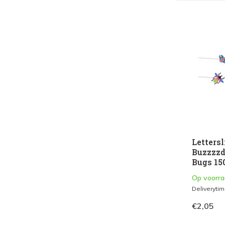
Letters
Buzzzzd
Bugs 150
Op voorr
Deliveryti
€2,05