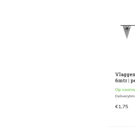
Tafelkleed
(2)
Trakteren
Uitdeelzakjes & Uitdeeldoosjes
(1)
Snoep
(1)
Roltongen & Fluitjes
(1)
Speel figuurtjes
(2)
Vlaggen
Speeltjes
(2)
6mtr | p
Pinatas
(1)
Op voorr
Deliveryti
Taartdeco & Bakken
€1,75
Cake toppers
(1)
Cupcake vormpjes
(1)