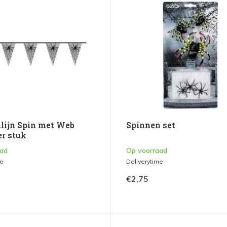
lijn Spin met Web
Spinnen set
er stuk
aad
Op voorraad
me
Deliverytime
€2,75