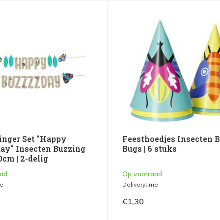
linger Set "Happy
Feesthoedjes Insecten 
ay" Insecten Buzzing
Bugs | 6 stuks
cm | 2-delig
aad
Op voorraad
me
Deliverytime
€1,30