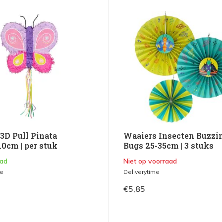
3D Pull Pinata
Waaiers Insecten Buzzi
0cm | per stuk
Bugs 25-35cm | 3 stuks
aad
Niet op voorraad
me
Deliverytime
€5,85