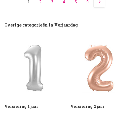
1
2
3
4
5
9
Overige categorieën in Verjaardag
Versiering 1 jaar
Versiering 2 jaar