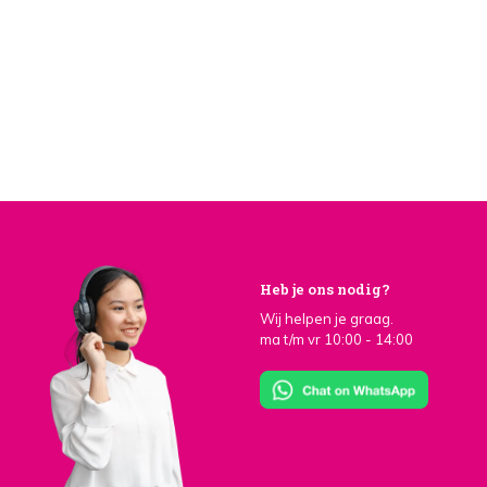
Heb je ons nodig?
Wij helpen je graag.
ma t/m vr 10:00 - 14:00