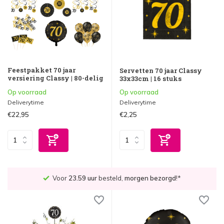
Feestpakket 70 jaar
Servetten 70 jaar Classy
versiering Classy | 80-delig
33x33cm | 16 stuks
Op voorraad
Op voorraad
Deliverytime
Deliverytime
€22,95
€2,25
Voor
23.59 uur
besteld,
morgen bezorgd
!*