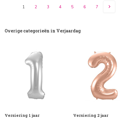
1
2
3
4
5
6
7
Overige categorieën in Verjaardag
Versiering 1 jaar
Versiering 2 jaar