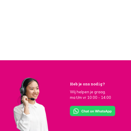
Heb je ons nodig?
Wij helpen je graag.
ma t/m vr 10:00 - 14:00