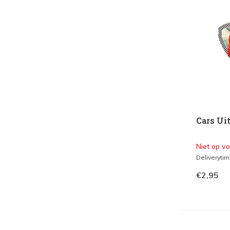
Cars Ui
Niet op v
Deliveryti
€2,95