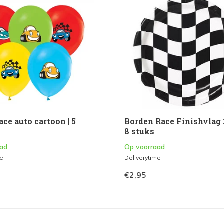
ace auto cartoon | 5
Borden Race Finishvlag 
8 stuks
aad
Op voorraad
me
Deliverytime
€2,95