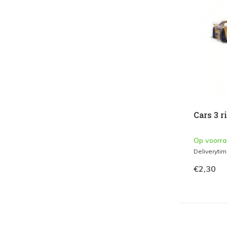
Wit
(3)
Zwart
(3)
Cars 3 r
Op voorr
Deliveryti
€2,30