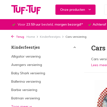
Onze producten
Voor
23.59 uur
besteld,
morgen bezorgd
!*
Achteraf
Terug
Home
Kinderfeestjes
Cars versiering
Cars
Kinderfeestjes
Alligator versiering
Cars vers
Avengers versiering
Lees mee
Baby Shark versiering
Ballerina versiering
Barbie versiering
Batman versiering
Toon meer