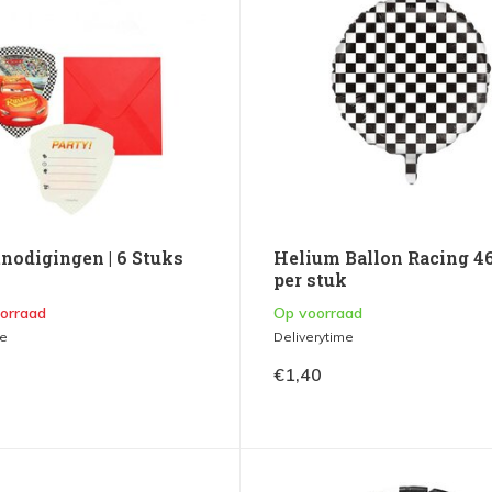
tnodigingen | 6 Stuks
Helium Ballon Racing 4
per stuk
oorraad
Op voorraad
me
Deliverytime
€1,40