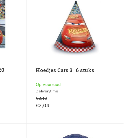
20
Hoedjes Cars 3 | 6 stuks
Op voorraad
Deliverytime
€2,40
€2,04