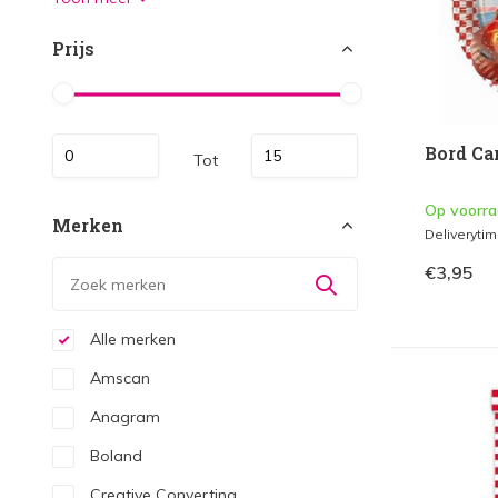
Prijs
Bord Car
Tot
Op voorr
Merken
Deliveryti
€3,95
Alle merken
Amscan
Anagram
Boland
Creative Converting