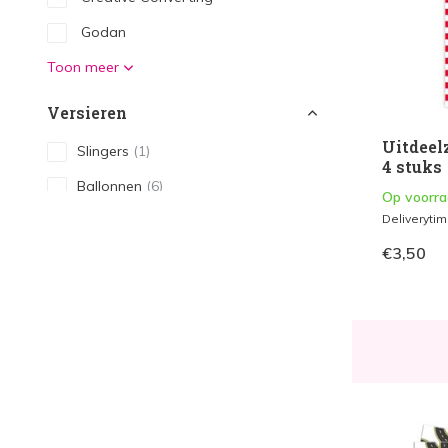
Godan
Toon meer
Versieren
Uitdeel
Slingers
(1)
4 stuks
Ballonnen
(6)
Op voorr
Deliveryti
Vlaggen
(1)
€3,50
Eten & Drinken
Borden
(2)
Bekers
(3)
Servetten
(2)
Tafelkleed
(2)
Drinkrietjes
(1)