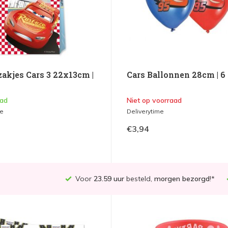
zakjes Cars 3 22x13cm |
Cars Ballonnen 28cm | 6
aad
Niet op voorraad
me
Deliverytime
€3,94
Voor
23.59 uur
besteld,
morgen bezorgd
!*