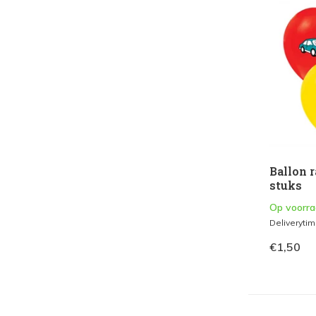
Ballon r
stuks
Op voorr
Deliveryti
€1,50