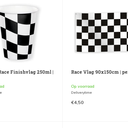
Race Finishvlag 250ml |
Race Vlag 90x150cm | pe
aad
Op voorraad
me
Deliverytime
€4,50