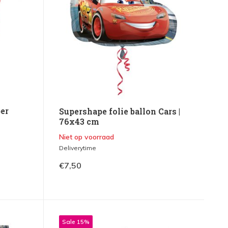
per
Supershape folie ballon Cars |
76x43 cm
Niet op voorraad
Deliverytime
€7,50
Sale 15%