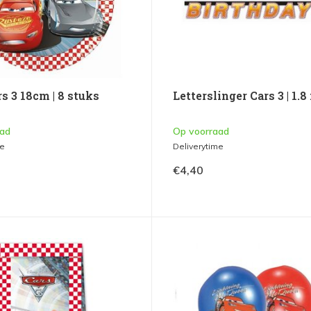
s 3 18cm | 8 stuks
Letterslinger Cars 3 | 1.
aad
Op voorraad
me
Deliverytime
€4,40