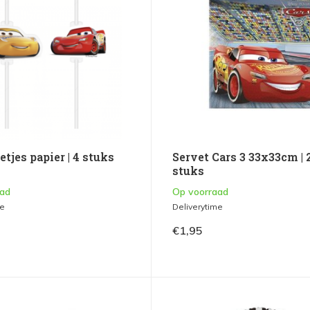
ietjes papier | 4 stuks
Servet Cars 3 33x33cm | 
stuks
aad
Op voorraad
me
Deliverytime
€1,95