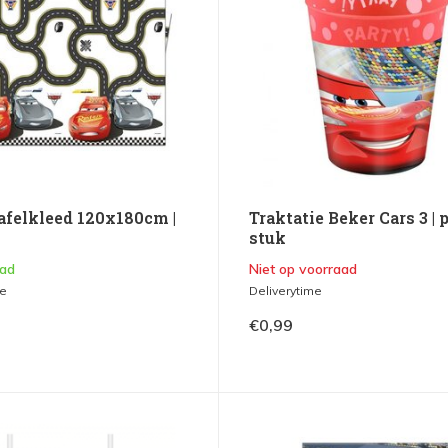
Tafelkleed 120x180cm |
Traktatie Beker Cars 3 | 
k
stuk
aad
Niet op voorraad
me
Deliverytime
€0,99