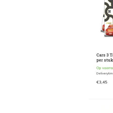
Trakteren
Uitdeelzakjes & Uitdeeldoosjes
(1)
Uitnodigingen
(1)
Bellenblaas
(1)
Speeltjes
(1)
Cars 3 
Pinatas
(1)
per stu
Taartdeco & Bakken
Op voorr
Deliveryti
Taart Kaarsen
(1)
€3,45
Verkleden
Hoedjes en Petten
(1)
Kleur