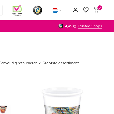
0
4,45
@
Trusted Shops
Account aanmaken
Account aanmaken
✓ Eenvoudig retourneren ✓ Grootste assortiment