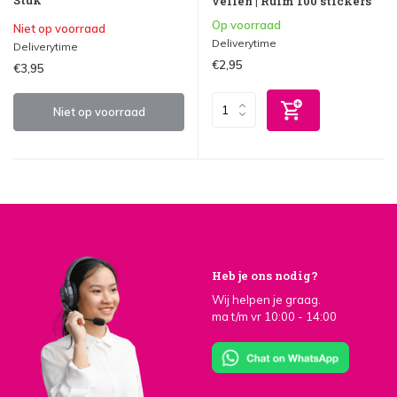
vellen | Ruim 100 stickers
Op voorraad
Niet op voorraad
Deliverytime
Deliverytime
€2,95
€3,95
Niet op voorraad
Heb je ons nodig?
Wij helpen je graag.
ma t/m vr 10:00 - 14:00