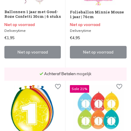
Ballonnen 1 jaar met Goud-
Folieballon Minnie Mouse
Roze Confetti 30cm | 6 stuks
1 jaar | 76cm
Niet op voorraad
Niet op voorraad
Deliverytime
Deliverytime
€1,95
€4,95
Niet op voorraad
Niet op voorraad
Voor
23.59 uur
besteld,
morgen bezorgd
!*
Sale 21%