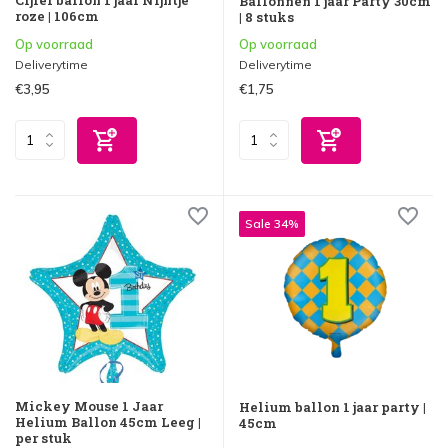
Ballonnen 1 jaar Party 30cm
roze | 106cm
| 8 stuks
Op voorraad
Op voorraad
Deliverytime
Deliverytime
€3,95
€1,75
Sale 34%
Mickey Mouse 1 Jaar
Helium ballon 1 jaar party |
Helium Ballon 45cm Leeg |
45cm
per stuk