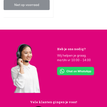
Niet op voorraad
Heb je ons nodig?
Wij helpen je graag.
ma t/m vr 10:00 - 14:00
Vele klanten gingen je voor!