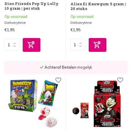
Dino Friends Pop Up Lolly
Alien Ei Kauwgum 5 gram |
10 gram | per stuk
20 stuks
Op voorraad
Op voorraad
Deliverytime
Deliverytime
€1,95
€1,95
mogelijk
Voor
23.59 uur
besteld,
morgen bez