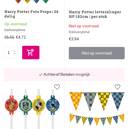
Harry Potter Foto Props | 24
Harry Potter letterslinger
delig
HP 182cm | per stuk
Op voorraad
Niet op voorraad
Deliverytime
Deliverytime
€5,55
€4,72
€3,94
Niet op voorraad
Voor
23.59 uur
besteld,
morgen bezorgd
!*