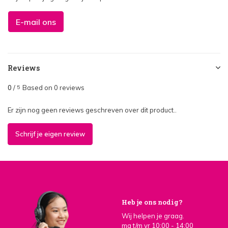
E-mail ons
Reviews
0
/
Based on 0 reviews
5
Er zijn nog geen reviews geschreven over dit product..
Schrijf je eigen review
Heb je ons nodig?
Wij helpen je graag.
ma t/m vr 10:00 - 14:00