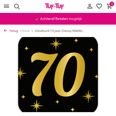
0
Achteraf Betalen
mogelijk
Terug
Home
Deurbord 70 jaar Classy 50x50c...