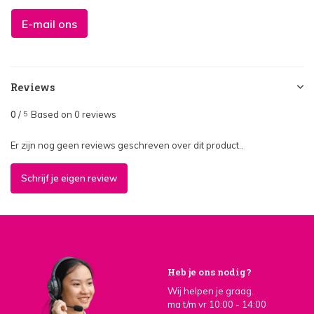
E-mail ons
Reviews
0
/
Based on 0 reviews
5
Er zijn nog geen reviews geschreven over dit product..
Schrijf je eigen review
Heb je ons nodig?
Wij helpen je graag.
ma t/m vr 10:00 - 14:00