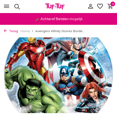
0
Achteraf Betalen
mogelijk
Terug
Home
Avengers Infinity Stones Borde...