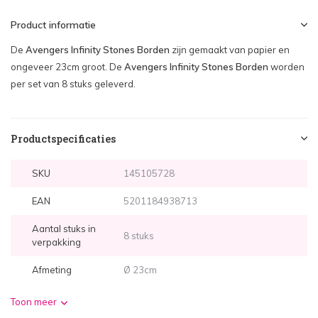
Product informatie
De
Avengers Infinity Stones Borden
zijn gemaakt van papier en
ongeveer 23cm groot. De
Avengers Infinity Stones Borden
worden
per set van 8 stuks geleverd.
Productspecificaties
SKU
145105728
EAN
5201184938713
Aantal stuks in
8 stuks
verpakking
Afmeting
Ø 23cm
Toon meer