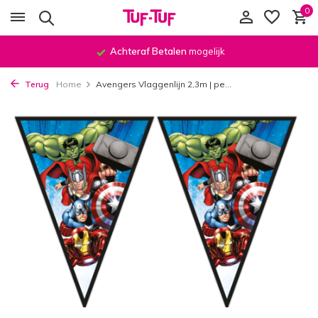
0
Achteraf Betalen
mogelijk
Terug
Home
Avengers Vlaggenlijn 2,3m | pe...