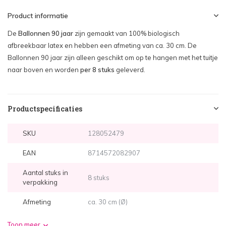
Product informatie
De
Ballonnen 90 jaar
zijn gemaakt van 100% biologisch
afbreekbaar latex en hebben een afmeting van ca. 30 cm. De
Ballonnen 90 jaar zijn alleen geschikt om op te hangen met het tuitje
naar boven en worden
per 8 stuks
geleverd.
Productspecificaties
SKU
128052479
EAN
8714572082907
Aantal stuks in
8 stuks
verpakking
Afmeting
ca. 30 cm (Ø)
Toon meer