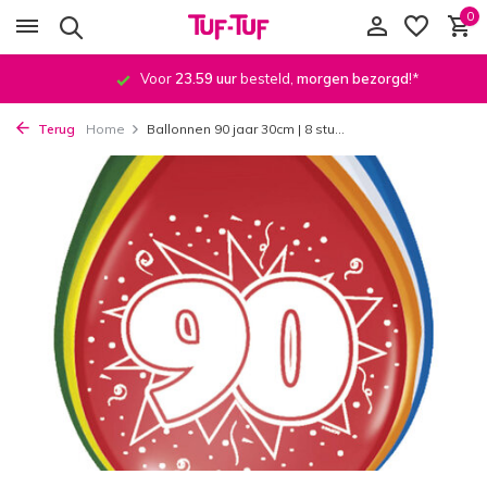
0
Voor
23.59 uur
besteld,
morgen bezorgd
!*
Terug
Home
Ballonnen 90 jaar 30cm | 8 stu...