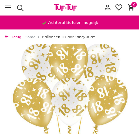
0
Voor
23.59 uur
besteld,
morgen bezorgd
!*
Terug
Home
Ballonnen 18 jaar Fancy 30cm |...