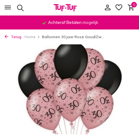
0
Achteraf Betalen
mogelijk
Terug
Home
Ballonnen 30 jaar Rose Goud/Zw...