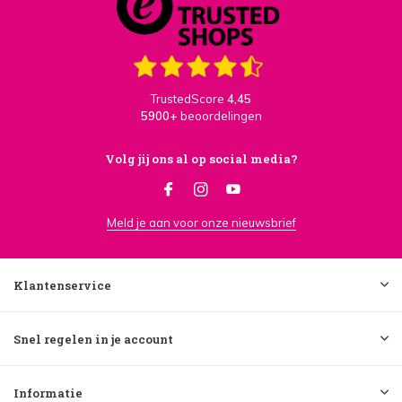
TrustedScore
4,45
5900+
beoordelingen
Volg jij ons al op social media?
Meld je aan voor onze nieuwsbrief
Klantenservice
Snel regelen in je account
Informatie