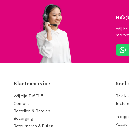
Heb j
Wij he
ma t/m
Klantenservice
Snel 
Wij zijn Tuf-Tuf!
Bekijk 
Contact
factur
Bestellen & Betalen
Inlogg
Bezorging
Accou
Retourneren & Ruilen