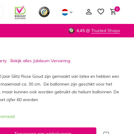
0
4,45
@
Trusted Shops
arty
Bekijk alles Jubileum Versiering
Account aanmaken
Account aanmaken
0 jaar Glitz Rose Goud zijn gemaakt van latex en hebben een
maximaal ca. 30 cm. De ballonnen zijn geschikt voor het
t, maar kunnen ook worden gebruikt als helium ballonnen. De
et cijfer 60 worden
oorraad
Toevoegen aan winkelwagen