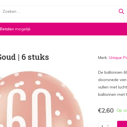
 Betalen
mogelijk
oud | 6 stuks
Merk:
Unique P
De ballonnen 6
doorsnede van 
vullen met luch
ballonnen met h
€2,60
Op v