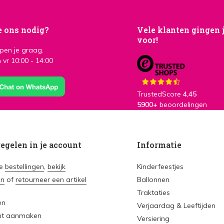
e ons nodig?
Vele klanten gingen 
voor!
lpen je graag.
 vr 10:00 - 14:00
TrustedScore
4,45
5900+
beoordelingen
regelen in je account
Informatie
je
bestellingen
,
bekijk
Kinderfeestjes
en
of
retourneer een artikel
Ballonnen
Traktaties
en
Verjaardag & Leeftijden
nt aanmaken
Versiering