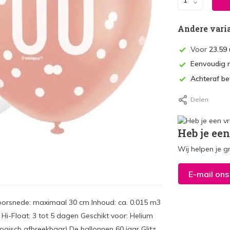
Andere vari
Voor
23.59 
Eenvoudig 
Achteraf be
Delen
Heb je een
Wij helpen je g
E-mail ons
Doorsnede: maximaal 30 cm Inhoud: ca. 0.015 m3
 Hi-Float: 3 tot 5 dagen Geschikt voor: Helium
ogisch afbreekbaar) De ballonnen 60 jaar Glitz