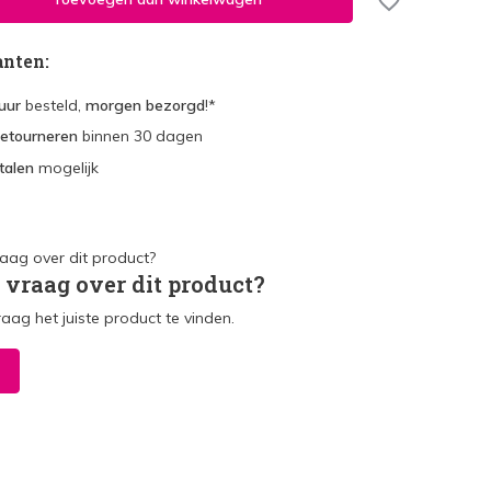
anten:
uur
besteld,
morgen bezorgd
!*
retourneren
binnen 30 dagen
talen
mogelijk
 vraag over dit product?
raag het juiste product te vinden.