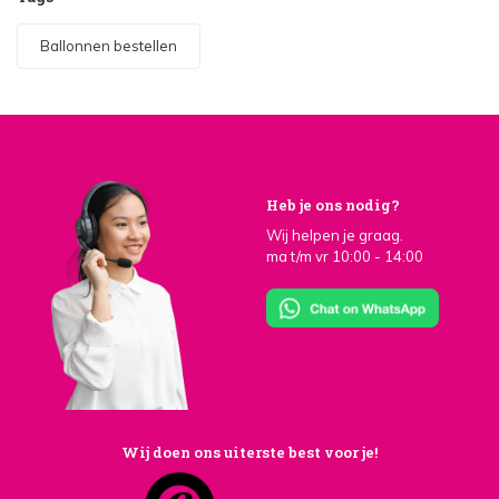
Ballonnen bestellen
Heb je ons nodig?
Wij helpen je graag.
ma t/m vr 10:00 - 14:00
Wij doen ons uiterste best voor je!