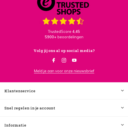
TrustedScore
4,45
5900+
beoordelingen
Volg jij ons al op social media?
Meld je aan voor onze nieuwsbrief
Klantenservice
Snel regelen in je account
Informatie