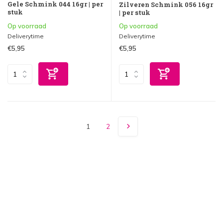
Gele Schmink 044 16gr | per
Zilveren Schmink 056 16gr
stuk
| per stuk
Op voorraad
Op voorraad
Deliverytime
Deliverytime
€5,95
€5,95
1
2