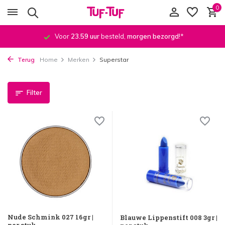
0
Voor
23.59 uur
besteld,
morgen bezorgd
!*
Terug
Home
Merken
Superstar
Filter
Nude Schmink 027 16gr |
Blauwe Lippenstift 008 3gr |
per stuk