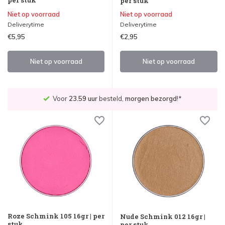
per stuk
Niet op voorraad
Niet op voorraad
Deliverytime
Deliverytime
€5,95
€2,95
Niet op voorraad
Niet op voorraad
Voor
23.59 uur
besteld,
morgen bezorgd
!*
Roze Schmink 105 16gr | per
Nude Schmink 012 16gr |
stuk
per stuk