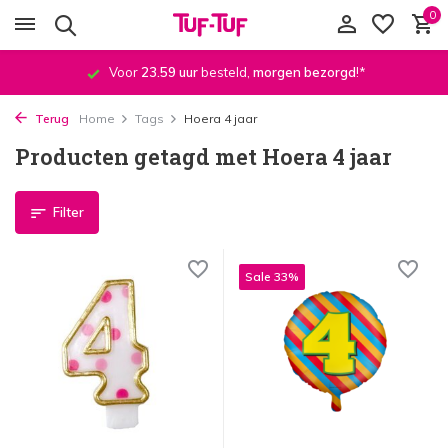
0
Voor
23.59 uur
besteld,
morgen bezorgd
!*
Terug
Home
Tags
Hoera 4 jaar
Producten getagd met Hoera 4 jaar
Filter
Sale 33%